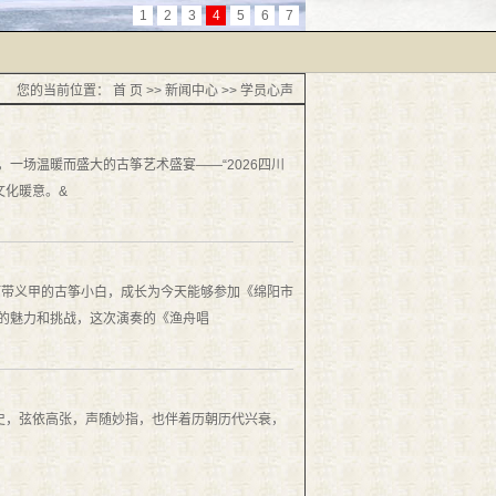
1
2
3
4
5
6
7
您的当前位置：
首 页
>>
新闻中心
>>
学员心声
，一场温暖而盛大的古筝艺术盛宴——“2026四川
文化暖意。&
何带义甲的古筝小白，成长为今天能够参加《绵阳市
奏的魅力和挑战，这次演奏的《渔舟唱
史，弦依高张，声随妙指，也伴着历朝历代兴衰，