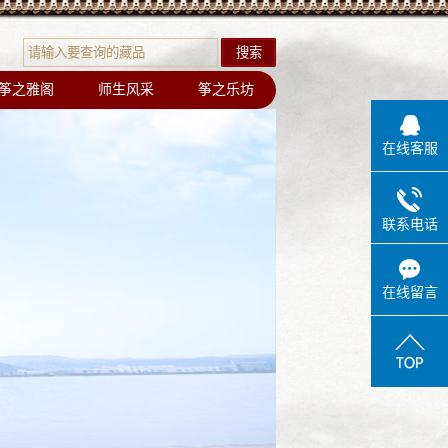
筝之雅阁
师生风采
筝之乐坊
筝之雅阁
导师团队
筝乐坊
在线客服
学员风采
联系电话
在线留言