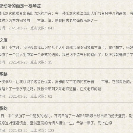
那动听的而是一根琴弦
种乐器它能弹奏出高山流水的声音；有一种乐器它能演绎出人们与台风搏斗的画面；
被称之为东方钢琴的——古筝。筝，是我国古老的弹拨乐器之一
间：2021-03-27 点击次数：842
之旅
即将上小学时，我很羡慕我认识的几个大姐姐都会演奏钢琴和古筝了，我也想学，妈
我作了一个我人生中第一个正式的选择，我已记不清当时的理由了，反正我就选择了
间：2021-03-26 点击次数：35
筝路
一次偶然，让我认识了这音色优美，高雅而又古老的民族乐器——古筝。它那深色的
我踏上了一条学筝之路。我被介绍到文采老师这里，在文老师的潺
间：2021-03-26 点击次数：62
筝韵
16日，中午参加了一个朋友的婚礼。耳闻目睹了一场新郎新娘自导自演的婚庆盛宴，
祝愿这对谨遵慎言、至诚至爱的有情人相守一生，幸福一辈子。晚上在绵
间：2021-03-25 点击次数：123