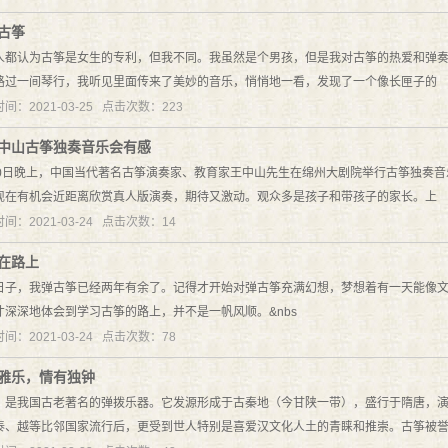
古筝
人都认为古筝是女生的专利，但我不同。我虽然是个男孩，但是我对古筝的热爱和弹
路过一间琴行，我听见里面传来了美妙的音乐，悄悄地一看，发现了一个像长匣子的
间：2021-03-25 点击次数：223
中山古筝独奏音乐会有感
10日晚上，中国当代著名古筝演奏家、教育家王中山先生在绵州大剧院举行古筝独奏
现在有机会近距离欣赏真人版演奏，期待又激动。观众多是孩子和带孩子的家长。上
间：2021-03-24 点击次数：14
在路上
日子，我弹古筝已经两年有余了。记得才开始对弹古筝充满幻想，梦想着有一天能像
才深深地体会到学习古筝的路上，并不是一帆风顺。&nbs
间：2021-03-24 点击次数：78
雅乐，情有独钟
，是我国古老著名的弹拨乐器。它发源形成于古秦地（今甘陕一带），盛行于隋唐，演进
泰、越等比邻国家流行后，更受到世人特别是喜爱汉文化人土的青睐和推崇。古筝被