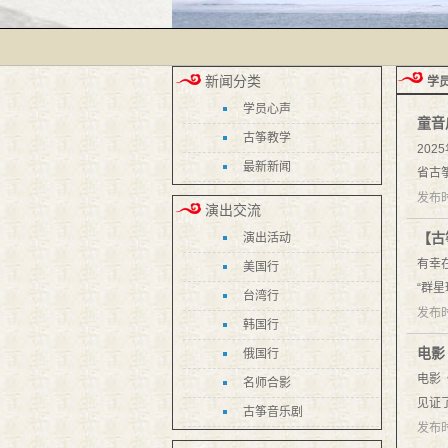
新闻分类
学
学员心声
童音
古筝教学
20
最新新闻
省古
发布时
演出交流
【古
演出活动
有幸
美国行
“群
台湾行
发布时
韩国行
电影
俄国行
电影
名师合影
见证
古筝音乐剧
发布时