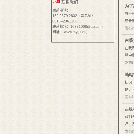
联系我们
为了
联系电话：
有一
152 2879 2832（
贾老师
）
成长
0816–2361166
联系邮箱：10871008@qq.com
发布时
网址 ：www.mygz.org
古筝
在我
琴中
发布时
崎岖
初识
是，
发布时
古味
4月
叹。
发布时