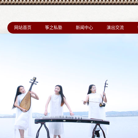
网站首页
筝之私塾
新闻中心
演出交流
荣誉资质
学员心声
演出活动
教学培训
古筝教学
美国行
宣传视频
最新新闻
台湾行
领导关怀
韩国行
资质证件
俄国行
名师合影
古筝音乐剧