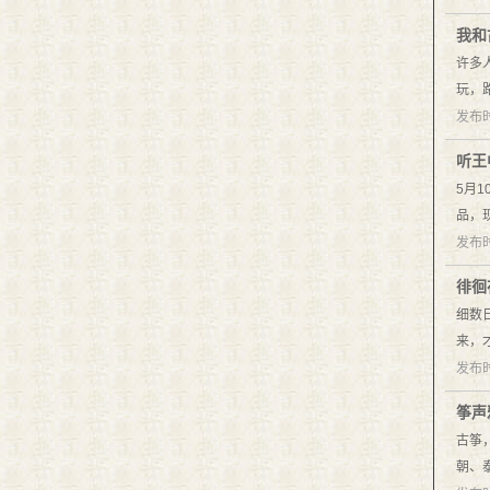
我和
许多
玩，
发布时
听王
5月
品，
发布时
徘徊
细数
来，
发布时
筝声
古筝
朝、