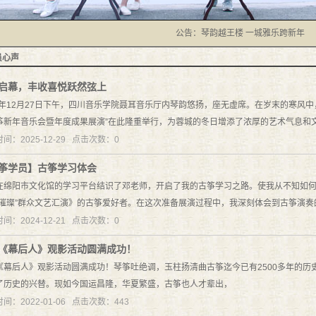
公告：琴韵越王楼 一城雅乐跨新年
员心声
启幕，丰收喜悦跃然弦上
25年12月27日下午，四川音乐学院聂耳音乐厅内琴韵悠扬，座无虚席。在岁末的寒风中
筝新年音乐会暨年度成果展演”在此隆重举行，为蓉城的冬日增添了浓厚的艺术气息和
间：2025-12-29 点击次数：0
筝学员】古筝学习体会
在绵阳市文化馆的学习平台结识了邓老师，开启了我的古筝学习之路。使我从不知如
星璀璨”群众文艺汇演》的古筝爱好者。在这次准备展演过程中，我深刻体会到古筝演
间：2024-12-21 点击次数：0
《幕后人》观影活动圆满成功！
《幕后人》观影活动圆满成功！琴筝吐绝调，玉柱扬清曲古筝迄今已有2500多年的历
了历史的兴替。现如今国运昌隆，华夏繁盛，古筝也人才辈出，
间：2022-01-06 点击次数：443